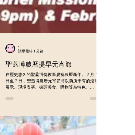
-
讀畢需時 1 分鐘
聖蓋博農曆提早元宵節
在歷史悠久的聖蓋博傳教區慶祝農曆新年。 2 月 1
日至 2 日，聖蓋博農曆元宵節將以前所未有的燈籠
展示、現場表演、街頭美食、購物等為特色。
source: L.A. Parent