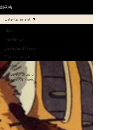
部落格
Entertainment
Main
Entertainment
Food news
Disneyland News
Entertainment
Movies
Universal Studio
Hollywood news