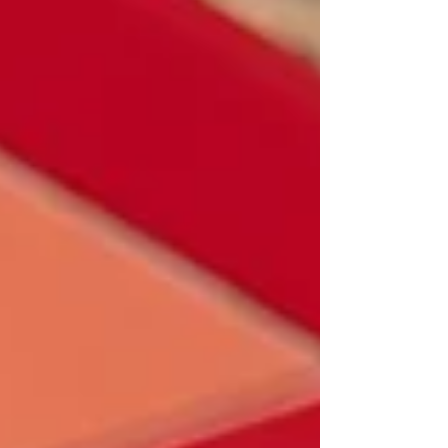
稍後階段公開亮相。 🎢《Fast & Furious:
Hollywood Drift》擁有可360度旋轉的車廂設計，全
長達4,100英尺（約等於12個足球場），並採用降噪
科技打造，讓乘客能盡情體驗極速漂移的刺激快
感！ 這項創新雲霄飛車靈感源自環球影業的經典電
影系列《Fast & Furious》，以尖端科技打造如臨其
境的飄移感受🚀乘客將在空中軌道上高速旋轉前
進，飛馳於園區上