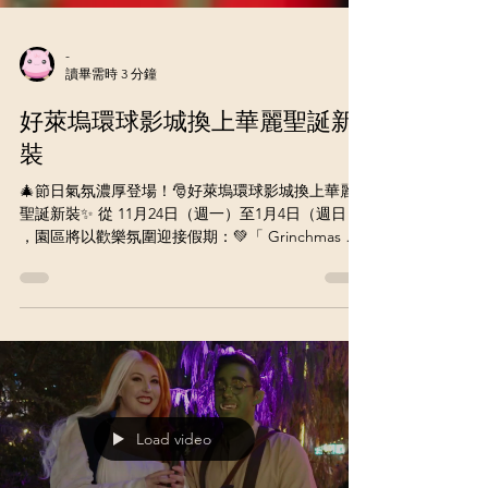
-
讀畢需時 3 分鐘
好萊塢環球影城換上華麗聖誕新
裝
🎄節日氣氛濃厚登場！🎅好萊塢環球影城換上華麗
聖誕新裝✨ 從 11月24日（週一）至1月4日（週日）
，園區將以歡樂氛圍迎接假期：💚「 Grinchmas 聖
誕怪傑節 」溫馨回歸🪄「 哈利波特的魔法世界聖誕
節 」閃耀登場🍄「 SUPER NINTENDO WORLD 超
級任天堂世界 」也將迎來節慶限定變身！ 🎢 同時，
粉絲們也可期待 2026 即將登場的全新雲霄飛車 Fast
& Furious: Hollywood Drift（玩命關頭：好萊塢飄
移） ！ 🎁 想送出驚喜聖誕禮？ 好萊塢環球影城年