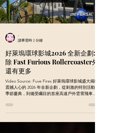
-
讀畢需時 2 分鐘
好萊塢環球影城2026 全新企劃:
除 Fast Furious Rollercoaster外
還有更多
Video Source: Fuve Fires 好萊塢環球影城盛大揭曉
震撼人心的 2026 年全新企劃，從刺激的特別活動與
季節慶典，到備受矚目的首座高速戶外雲霄飛車
——「Fast & Furious: Hollywood Drift」正式登場！
遊客現在即可購買 12 個月年票，暢享多項全新體驗
與會員限定活動，限時優惠期間更可免費獲得額外 3
個月，總共享有 15 個月的超值樂園樂趣！ 2026 年
注定將是好萊塢環球影城的璀璨一年！這座南加州
熱門主題樂園特別公開強檔的 2026 年活動行事曆，