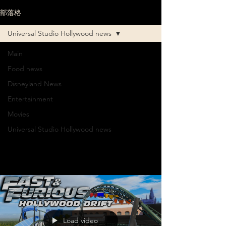
部落格
Universal Studio Hollywood news
Main
Universal
Food news
Disneyland News
Studio
Entertainment
Hollywood
Movies
Universal Studio Hollywood news
news
Load video