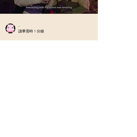
票 是最完美的聖誕襪小禮選擇！✨ 今年冬天，好萊
塢環球影城將以璀璨節慶登場，帶領遊客進入一場
Load video
充滿驚喜與回憶的假期盛宴！深受喜愛的「
Grinchmas™ 聖誕怪傑節 」與「 哈利波特的魔法世
界聖誕節（Christmas in The Wizarding World of
Harry Potter™） 」重磅回歸，同時「 SUPER
NINTENDO WORLD™ 超級任天堂世界 」也將加入
全新節慶限定裝飾，讓整座樂園洋溢節日歡樂氣
氛！ �
-
讀畢需時 1 分鐘
Universal Fan Fest Nights 2026
環球影迷盛會之夜 2026 Universal Fan Fest Nights
2026 如果你錯過了 9 月 27 日在 L.A. Comic Con 的
好萊塢環球影城 的 互動體驗攤位 以及 資訊滿滿的
座談分享 ，這次就是你的補票機會！ 準備迎接...