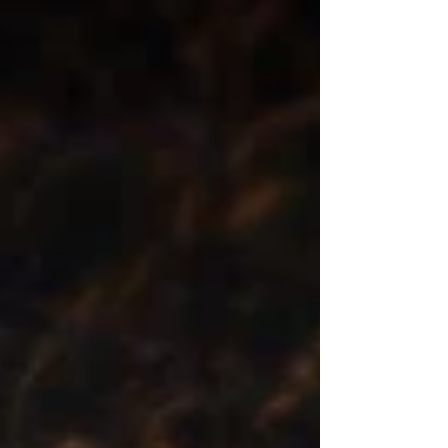
幫助遊客規劃他們的「洛杉磯最美好的一天」
（Best Day in L.A.）——從獨特的主題活動、粉絲
最愛的季節慶典，到萬眾期待的首座高速戶外雲霄
飛車「Fast & Furious: Hollywood Drift」正式登場，
精彩可期！ 想要完整體驗好萊塢環球影城的所有樂
趣，最棒的方式莫過於擁有夢寐以求的年票
（Annual Pass）！限時優惠期間，購買全新 12 個
月年票，即可免費多享 3 個月，共 15 個月暢玩無限
樂趣（優惠至 2026 年 4 月